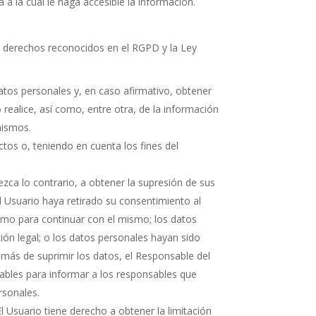
a la cual le haga accesible la información.
es derechos reconocidos en el RGPD y la Ley
atos personales y, en caso afirmativo, obtener
 realice, así como, entre otra, de la información
mismos.
tos o, teniendo en cuenta los fines del
ezca lo contrario, a obtener la supresión de sus
l Usuario haya retirado su consentimiento al
timo para continuar con el mismo; los datos
ión legal; o los datos personales hayan sido
emás de suprimir los datos, el Responsable del
nables para informar a los responsables que
rsonales.
El Usuario tiene derecho a obtener la limitación