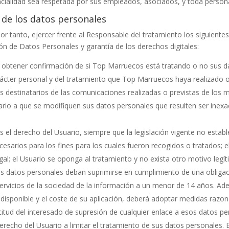
ncialidad sea respetada por sus empleados, asociados, y toda persona 
 de los datos personales
por tanto, ejercer frente al Responsable del tratamiento los siguient
ón de Datos Personales y garantía de los derechos digitales:
a obtener confirmación de si
Top Marruecos
está tratando o no sus d
ácter personal y del tratamiento que
Top Marruecos
haya realizado o
os destinatarios de las comunicaciones realizadas o previstas de los 
ario a que se modifiquen sus datos personales que resulten ser inexac
s el derecho del Usuario, siempre que la legislación vigente no establ
sarios para los fines para los cuales fueron recogidos o tratados; e
gal; el Usuario se oponga al tratamiento y no exista otro motivo legí
los datos personales deban suprimirse en cumplimiento de una obligac
ervicios de la sociedad de la información a un menor de 14 años. Ad
 disponible y el coste de su aplicación, deberá adoptar medidas razo
citud del interesado de supresión de cualquier enlace a esos datos pe
derecho del Usuario a limitar el tratamiento de sus datos personales. 