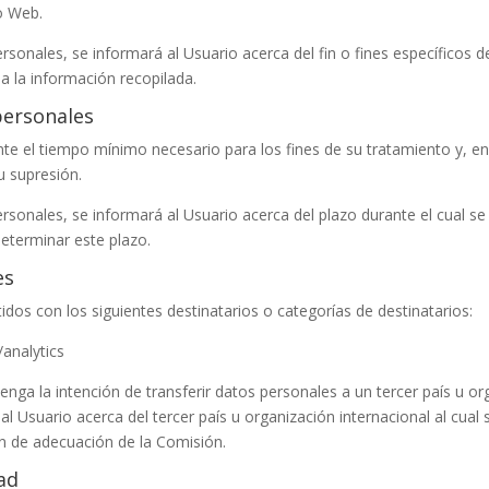
io Web.
onales, se informará al Usuario acerca del fin o fines específicos d
 a la información recopilada.
personales
te el tiempo mínimo necesario para los fines de su tratamiento y, e
su supresión.
sonales, se informará al Usuario acerca del plazo durante el cual s
 determinar este plazo.
es
dos con los siguientes destinatarios o categorías de destinatarios:
/analytics
enga la intención de transferir datos personales a un tercer país u o
 Usuario acerca del tercer país u organización internacional al cual se
ón de adecuación de la Comisión.
ad