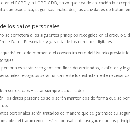
o en el RGPD y la LOPD-GDD, salvo que sea de aplicación la excepción
to que especifica, según sus finalidades, las actividades de tratamie
 de los datos personales
o se someterá a los siguientes principios recogidos en el artículo 5 d
ón de Datos Personales y garantía de los derechos digitales:
: se requerirá en todo momento el consentimiento del Usuario previa 
sonales.
tos personales serán recogidos con fines determinados, explícitos y leg
 personales recogidos serán únicamente los estrictamente necesarios 
eben ser exactos y estar siempre actualizados.
ión: los datos personales solo serán mantenidos de forma que se permi
ento.
s datos personales serán tratados de manera que se garantice su segur
ponsable del tratamiento será responsable de asegurar que los princip