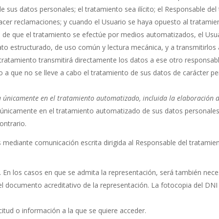
 sus datos personales; el tratamiento sea ilícito; el Responsable del
hacer reclamaciones; y cuando el Usuario se haya opuesto al tratamie
 de que el tratamiento se efectúe por medios automatizados, el Usua
to estructurado, de uso común y lectura mecánica, y a transmitirlos 
tratamiento transmitirá directamente los datos a ese otro responsabl
o a que no se lleve a cabo el tratamiento de sus datos de carácter p
 únicamente en el tratamiento automatizado, incluida la elaboración de
 únicamente en el tratamiento automatizado de sus datos personales, i
ontrario.
os mediante comunicación escrita dirigida al Responsable del tratamie
. En los casos en que se admita la representación, será también neces
l documento acreditativo de la representación. La fotocopia del DNI 
citud o información a la que se quiere acceder.