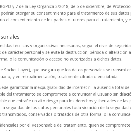
l RGPD y 7 de la Ley Orgánica 3/2018, de 5 de diciembre, de Protecci
 podrán otorgar su consentimiento para el tratamiento de sus datos 
io el consentimiento de los padres o tutores para el tratamiento, y es
rsonales
idas técnicas y organizativas necesarias, según el nivel de segurida
de carácter personal y se evite la destrucción, pérdida o alteración a
orma, o la comunicación o acceso no autorizados a dichos datos.
re Socket Layer), que asegura que los datos personales se transmiten 
suario, y en retroalimentación, totalmente cifrada o encriptada.
uede garantizar la inexpugnabilidad de internet ni la ausencia total 
ble del tratamiento se compromete a comunicar al Usuario sin dilació
le que entrañe un alto riesgo para los derechos y libertades de las p
e la seguridad de los datos personales toda violación de la seguridad
ales transmitidos, conservados o tratados de otra forma, o la comunic
denciales por el Responsable del tratamiento, quien se compromete 